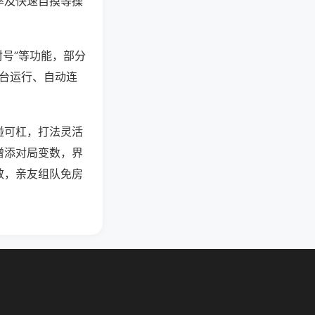
率及快速自摸等操
封号”等功能，部分
后台运行、自动连
碰可杠，打法灵活
增添对局变数，界
效，亲友组队免房