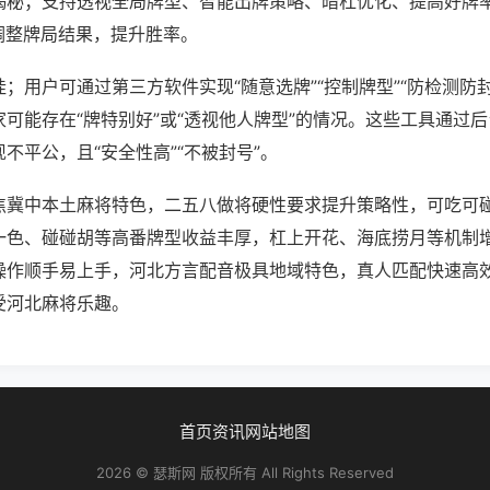
揭秘；支持透视全局牌型、智能出牌策略、暗杠优化、提高好牌
调整牌局结果，提升胜率。
；用户可通过第三方软件实现“随意选牌”“控制牌型”“防检测防
可能存在“牌特别好”或“透视他人牌型”的情况。这些工具通过
不平公，且“安全性高”“不被封号”。
焦冀中本土麻将特色，二五八做将硬性要求提升策略性，可吃可
一色、碰碰胡等高番牌型收益丰厚，杠上开花、海底捞月等机制
操作顺手易上手，河北方言配音极具地域特色，真人匹配快速高
受河北麻将乐趣。
首页
资讯
网站地图
2026 © 瑟斯网 版权所有 All Rights Reserved