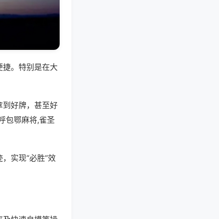
便捷。特别是在大
拿到好牌，甚至好
呼包鄂麻将,雀圣
，实现“必胜”效
。