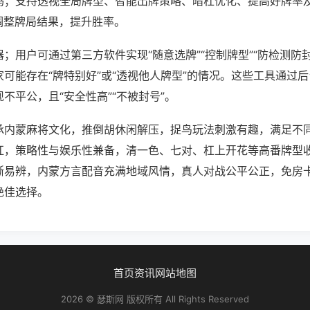
吗；支持透视全局牌型、智能出牌策略、暗杠优化、提高好牌率
调整牌局结果，提升胜率。
；用户可通过第三方软件实现“随意选牌”“控制牌型”“防检测防
可能存在“牌特别好”或“透视他人牌型”的情况。这些工具通过
不平公，且“安全性高”“不被封号”。
承内蒙麻将文化，推倒胡休闲解压，捉鸟玩法刺激有趣，满足不
杠，策略性与娱乐性兼备，清一色、七对、杠上开花等高番牌型
晰易辨，内蒙方言配音充满地域风情，真人对战公平公正，免房
绝佳选择。
首页
资讯
网站地图
2026 © 瑟斯网 版权所有 All Rights Reserved