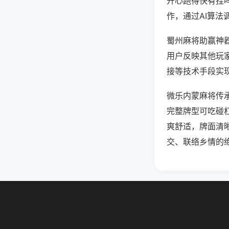
开心跑得快有挂
作，通过AI算法
蜀州麻将助赢神器
用户反映其他玩家
接等技术手段实现
微乐内蒙麻将传
完整牌型可吃碰
爽舒适，牌面清
交、联络乡情的