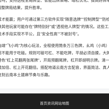
挂吗；支持透视全局牌型、智能出牌策略、暗杠优化、提高好牌
调整牌局结果，提升胜率。
才能赢；用户可通过第三方软件实现“随意选牌”“控制牌型”“防
其他玩家可能存在“牌特别好”或“透视他人牌型”的情况。这些
术手段实现不平公，且“安全性高”“不被封号”。
曲靖“飞小鸡”为核心玩法，全程使用筒条万三色牌，幺鸡（小鸡
但不能用于吃碰。规则可碰可杠、不能吃牌，平胡必须自摸，大
特色“杠上花翻两张尾牌”，开局预翻尾牌，杠开即胡明示牌。清
摸加倍、杠上开花翻倍。搭配地道云南方言配音，界面简洁、真
复刻云南本土搓麻节奏与乐趣。
首页
资讯
网站地图