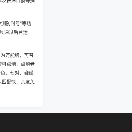
率及快速自摸等操
检测防封号”等功
工具通过后台运
）为万能牌，可替
牌可点炮，点炮者
一色、七对、碰碰
人匹配快，亲友免