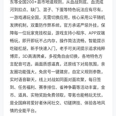
东等全国200+县市地道规则，从血战到底、血流成
河到扣点、缺门、混子、下蛋等特色玩法应有尽有，
一游戏通玩全国，无需切换应用，核心采用公平随机
发牌机制，双重防作弊系统，官方承诺严惩外挂，保
障每一位玩家竞技权益，游戏支持小程序、APP双端
畅玩，即开即玩不占内存，操作简洁流畅，智能提示
吃碰杠胡，新手快速入门，老手可关闭提示追求纯粹
博弈，3D高清牌桌，多视角自由切换，各地特色方
言配音可选，画面质感逼真，还原线下对局氛围，亲
友圈功能强大，免房号一键建房，自定义规则参数，
实时语音聊天，线上对战如同面对面欢聚，每日签
到、任务福利、赛季排位、雀神争霸等活动丰富，金
币、道具、实物奖励免费领取，零氪也能畅玩无忧，
是全国麻将爱好者休闲社交、切磋牌技、体验各地风
情的全能平台。