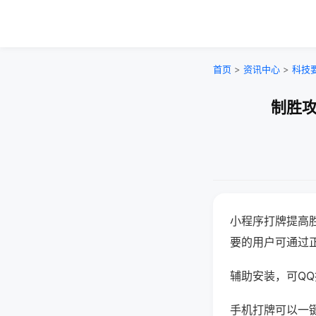
首页
>
资讯中心
>
科技
制胜攻
小程序打牌提高
要的用户可通过
辅助安装，可QQ搜
手机打牌可以一