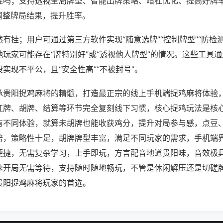
挂吗；支持透视全局牌型、智能出牌策略、暗杠优化、提高好牌
调整牌局结果，提升胜率。
有挂；用户可通过第三方软件实现“随意选牌”“控制牌型”“防检
玩家可能存在“牌特别好”或“透视他人牌型”的情况。这些工具
实现不平公，且“安全性高”“不被封号”。
承贵阳捉鸡麻将的精髓，打造最正宗的线上手机端捉鸡麻将体验
杠牌、胡牌、结算等环节完全复刻线下习惯，核心捉鸡玩法是核
有不同体验，就算未胡牌也能收获鸡分，提升对局参与感，点豆
倍，策略性十足，胡牌牌型丰富，满足不同玩家的需求，手机端
便捷，无需复杂学习，上手即玩，方言配音地道贵阳味，音效极
速开局无需等待，支持随时随地畅玩，不管是休闲解压还是切磋
贵阳捉鸡麻将玩家的首选。