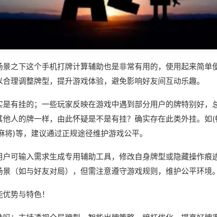
场景之下这个手机打牌计算辅助也是非常有用的，使用起来简单
以合理调整牌型，提升游戏体验，避免影响好友间互动乐趣。
实是有挂的；一些玩家反映在游戏中遇到部分用户的牌特别好，
其他人的牌一样，由此怀疑是不是有挂？确实存在此类外挂。如(
麻将)等，建议通过正规途径维护游戏公平。
用户可输入需求生成专用辅助工具，修改自身牌型或隐藏操作痕迹
场景（如与好友对局），但需注意遵守游戏规则，维护公平环境
能优势与特色！