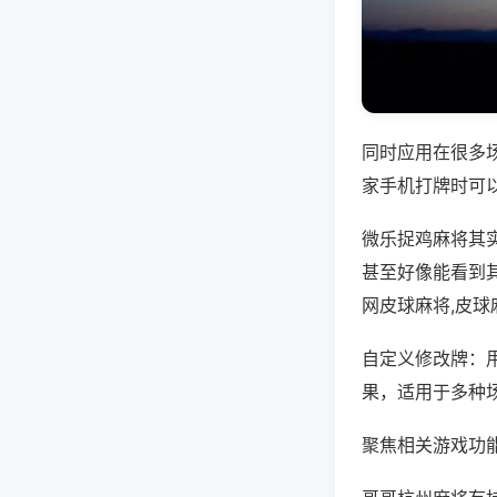
同时应用在很多
家手机打牌时可
微乐捉鸡麻将其
甚至好像能看到
网皮球麻将,皮球
自定义修改牌：
果，适用于多种
聚焦相关游戏功