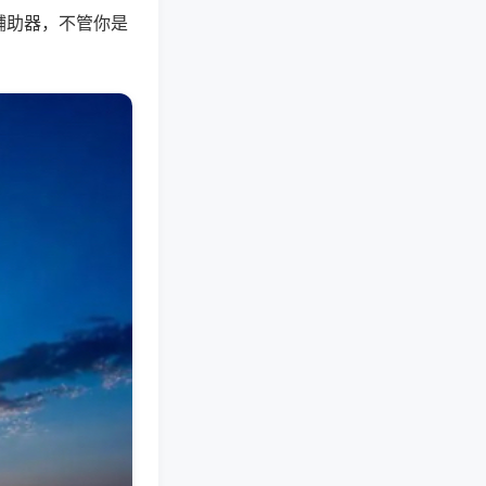
辅助器，不管你是