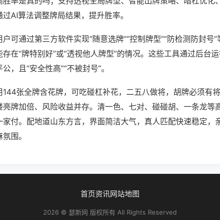
高胜率是真的吗；支持透视全局牌型、智能出牌策略、暗杠优化
通过AI算法调整牌局结果，提升胜率。
户可通过第三方软件实现“随意选牌”“控制牌型”“防检测防封号
存在“牌特别好”或“透视他人牌型”的情况。这些工具通过后台
公，且“安全性高”“不被封号”。
用144张全牌含花牌，可吃碰杠补花，二五八做将，胡牌必须有
楼亮牌加倍、风险收益并存。清一色、七对、碰碰胡、一条龙等
一家付。配地道山东方言，界面简洁大气，真人匹配快速稳定，
麻氛围。
首页
资讯
网站地图
2026 © 瑟斯网 版权所有 All Rights Reserved