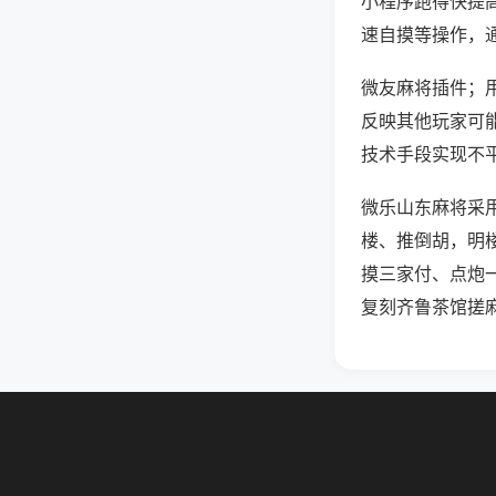
小程序跑得快提
速自摸等操作，
微友麻将插件；用
反映其他玩家可能
技术手段实现不平
微乐山东麻将采
楼、推倒胡，明
摸三家付、点炮
复刻齐鲁茶馆搓