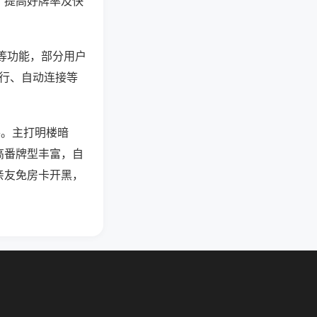
、提高好牌率及快
”等功能，部分用户
运行、自动连接等
将。主打明楼暗
高番牌型丰富，自
亲友免房卡开黑，