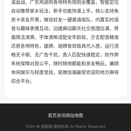
渝血战、广东鸡胡到各地特色规则全覆盖，智能定位
自动推荐家乡玩法，新手也能快速上手，核心支持免
房卡亲友开黑，微信好友一键邀请组队，内置实时语
音与趣味表情互动，边搓麻边聊天社交氛围拉满，界
面简洁清爽、字体清晰适配全年龄段，方言配音精准
还原各地特色，搓牌、胡牌音效极具代入感，运行流
畅无卡顿、无广告干扰，真人匹配快速稳定，防作弊
系统保障对局公平，随时随地都能和亲友畅玩，兼顾
休闲娱乐与轻度竞技，是微信端最受欢迎的地方麻将
综合平台。
首页
资讯
网站地图
2026 © 瑟斯网 版权所有 All Rights Reserved