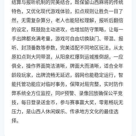
结算与报听机制的完美结合，既保留山西麻将的传统
特色，又优化现代游戏体验，扣点规则让胜负一目了
然，无需复杂算分，老人也能轻松理解，报听后翻倍
的设定，既鼓励主动进攻，也增加防守策略，让每一
手出牌都充满考量，游戏可自由切换缺门、带混、报
听、封顶番数等参数，完美适配不同地区玩法，从太
原扣点到大同带混，从阳泉杠爆到运城推倒胡，一应
俱全，操作界面简洁清晰，牌面大而清晰，适合全年
龄段玩家，出牌流畅无延迟，弱网也能稳定运行，智
能托管功能应对临时事务，保障对局完整，实时防作
弊系统全方位监控，同IP预警、录像回放确保公平竞
技，每日登录送金币，参与赛事赢大奖，零氪畅玩无
压力，是山西人休闲娱乐、传承地方文化的最佳选
择。