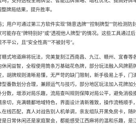
挂吗；支持透视全局牌型、智能出牌策略、暗杠优化、提高好牌
调整牌局结果，提升胜率。
；用户可通过第三方软件实现“随意选牌”“控制牌型”“防检测防
可能存在“牌特别好”或“透视他人牌型”的情况。这些工具通过
不平公，且“安全性高”“不被封号”。
打赣式地道麻将玩法，完美复刻江西南昌、九江、赣州、宜春等
向休闲益智，全程使用筒条万基础花色牌，部分玩法融入风牌箭
变，胡牌规则清晰易懂，无严苛的缺门限制，新手极易上手，门
牌型番数划分合理，兼顾运气与技巧，部分地区玩法加入花牌加
外分数，增添对局乐趣，流局查叫规则保障对局公平，避免消极
糯亲切，充满赣鄱地域特色，界面设计清新雅致，操作流畅顺手
人在线匹配，真人对战告别人机单调，亲友组队开黑免房卡，随
管是日常休闲还是家庭聚会，都能感受江西麻将的温和乐趣，是