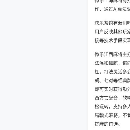
微乐上海麻将有
作，通过AI算法
欢乐茶馆有漏洞吗
用户反映其他玩家
接等技术手段实现
微乐江西麻将主
法温和细腻，偏
杠，打法灵活多
胡、七对等经典
即可实时获得额
西方言配音，软
松玩转，支持多
局赣式麻将，不
搓麻的首选。