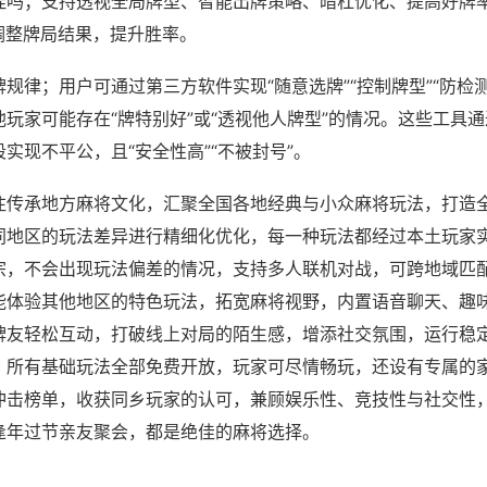
挂吗；支持透视全局牌型、智能出牌策略、暗杠优化、提高好牌
调整牌局结果，提升胜率。
规律；用户可通过第三方软件实现“随意选牌”“控制牌型”“防检
玩家可能存在“牌特别好”或“透视他人牌型”的情况。这些工具
实现不平公，且“安全性高”“不被封号”。
注传承地方麻将文化，汇聚全国各地经典与小众麻将玩法，打造
同地区的玩法差异进行精细化优化，每一种玩法都经过本土玩家
宗，不会出现玩法偏差的情况，支持多人联机对战，可跨地域匹
能体验其他地区的特色玩法，拓宽麻将视野，内置语音聊天、趣
牌友轻松互动，打破线上对局的陌生感，增添社交氛围，运行稳
，所有基础玩法全部免费开放，玩家可尽情畅玩，还设有专属的
冲击榜单，收获同乡玩家的认可，兼顾娱乐性、竞技性与社交性
逢年过节亲友聚会，都是绝佳的麻将选择。