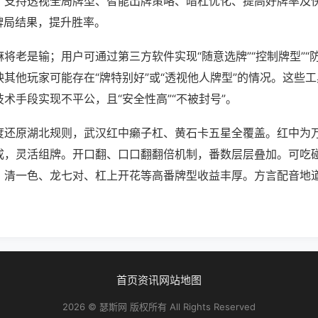
；支持透视全局牌型、智能出牌策略、暗杠优化、提高好牌率及
牌局结果，提升胜率。
将老是输；用户可通过第三方软件实现“随意选牌”“控制牌型”“
其他玩家可能存在“牌特别好”或“透视他人牌型”的情况。这些
术手段实现不平公，且“安全性高”“不被封号”。
度还原湖北规则，武汉红中癞子杠、黄石卡五星全覆盖。红中为
成，灵活组牌。开口翻、口口翻翻倍机制，番数层层叠加。可吃
。清一色、龙七对、杠上开花等高番牌型收益丰厚。方言配音地
首页
资讯
网站地图
2026 © 瑟斯网 版权所有 All Rights Reserved