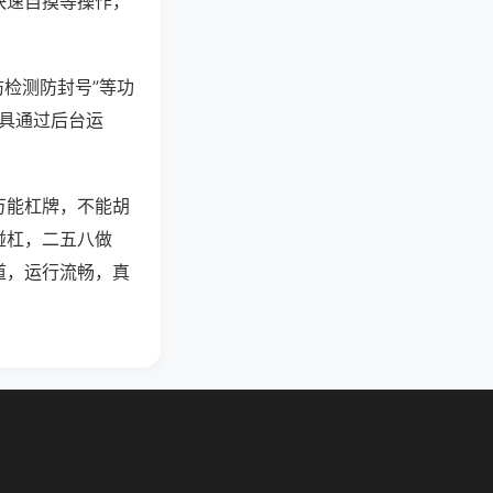
快速自摸等操作，
防检测防封号”等功
工具通过后台运
万能杠牌，不能胡
碰杠，二五八做
道，运行流畅，真