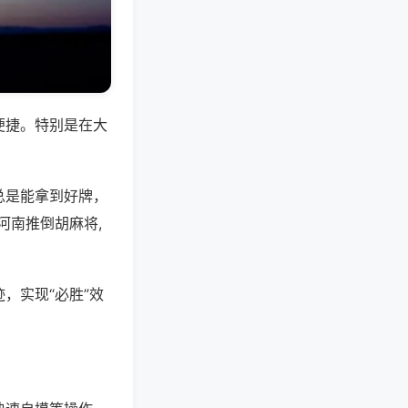
便捷。特别是在大
总是能拿到好牌，
河南推倒胡麻将,
，实现“必胜”效
。