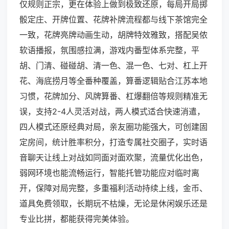
仅规则正宗，更在体验上做到极致还原，每局开局掷
骰定庄、开牌位置、花牌补牌流程都与线下茶馆完全
一致，花牌亮牌动画生动，胡牌特效雅致，搭配吴侬
软语播报，氛围感拉满，游戏内番型体系完整，平
胡、门清、碰碰胡、清一色、混一色、七对、杠上开
花、海底捞月等全番种覆盖，算番逻辑贴合江苏本地
习惯，花牌加分、风牌算番、杠爆翻倍等规则精准无
误，支持2-4人灵活对战，两人模式适合快速消遣，
四人模式还原经典对局，亲友圈功能强大，可创建固
定房间，统计胜率积分，打造专属社交圈子，实时语
音聊天让线上对战如同面对面欢聚，流量优化出色，
弱网环境也能流畅运行，智能托管功能应对临时离
开，保障对局完整，多重福利活动持续上线，金币、
道具免费领取，长期玩不枯燥，无论是休闲娱乐还是
专业比拼，都能获得完美体验。