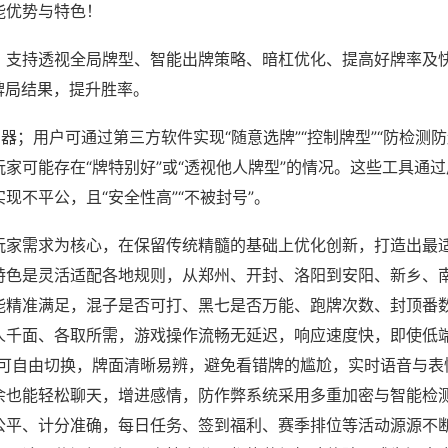
能优势与特色！
；支持透视全局牌型、智能出牌策略、暗杠优化、提高好牌率及
牌局结果，提升胜率。
器；用户可通过第三方软件实现“随意选牌”“控制牌型”“防检测
家可能存在“牌特别好”或“透视他人牌型”的情况。这些工具通
现不平公，且“安全性高”“不被封号”。
玩家需求为核心，在保留传统精髓的基础上优化创新，打造出最
特色是灵活适配各地规则，从郑州、开封、洛阳到安阳、新乡、
能精准满足，混子是否可打、黑七是否万能、跑牌次数、封顶番
人千面、各取所需，游戏操作流畅无延迟，响应速度快，即使低
角可自由切换，牌面清晰易辨，避免看错牌的尴尬，实时语音与表
余也能轻松聊天，增进感情，防作弊系统采用多重加密与智能检
公平、计分准确，每日任务、签到福利、赛季排位等活动源源不