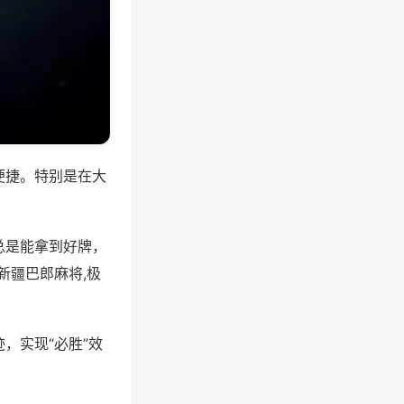
便捷。特别是在大
总是能拿到好牌，
新疆巴郎麻将,极
，实现“必胜”效
。