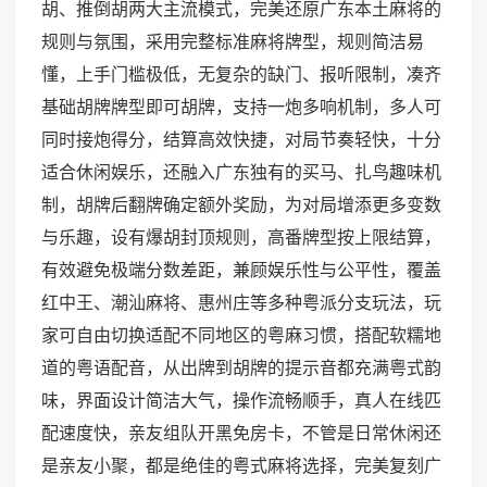
胡、推倒胡两大主流模式，完美还原广东本土麻将的
规则与氛围，采用完整标准麻将牌型，规则简洁易
懂，上手门槛极低，无复杂的缺门、报听限制，凑齐
基础胡牌牌型即可胡牌，支持一炮多响机制，多人可
同时接炮得分，结算高效快捷，对局节奏轻快，十分
适合休闲娱乐，还融入广东独有的买马、扎鸟趣味机
制，胡牌后翻牌确定额外奖励，为对局增添更多变数
与乐趣，设有爆胡封顶规则，高番牌型按上限结算，
有效避免极端分数差距，兼顾娱乐性与公平性，覆盖
红中王、潮汕麻将、惠州庄等多种粤派分支玩法，玩
家可自由切换适配不同地区的粤麻习惯，搭配软糯地
道的粤语配音，从出牌到胡牌的提示音都充满粤式韵
味，界面设计简洁大气，操作流畅顺手，真人在线匹
配速度快，亲友组队开黑免房卡，不管是日常休闲还
是亲友小聚，都是绝佳的粤式麻将选择，完美复刻广