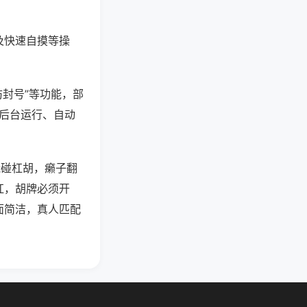
及快速自摸等操
防封号”等功能，部
过后台运行、自动
能碰杠胡，癞子翻
杠，胡牌必须开
面简洁，真人匹配