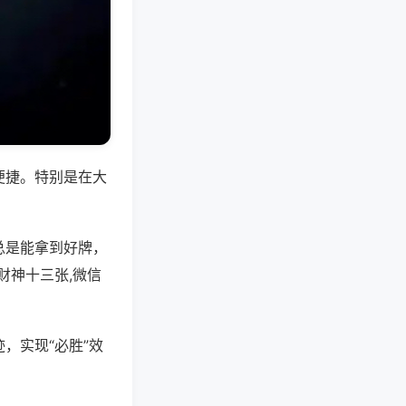
便捷。特别是在大
总是能拿到好牌，
财神十三张,微信
，实现“必胜”效
。