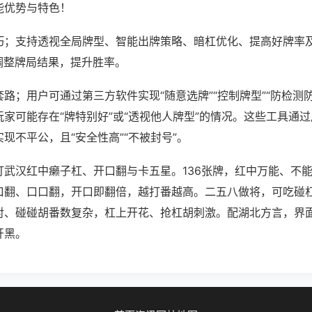
能优势与特色！
巧；支持透视全局牌型、智能出牌策略、暗杠优化、提高好牌率
调整牌局结果，提升胜率。
路；用户可通过第三方软件实现“随意选牌”“控制牌型”“防检测
家可能存在“牌特别好”或“透视他人牌型”的情况。这些工具通
现不平公，且“安全性高”“不被封号”。
打武汉红中癞子杠、开口翻与卡五星。136张牌，红中万能、不
口翻、口口翻，开口即翻倍，越打番越高。二五八做将，可吃碰
对、碰碰胡番数复杂，杠上开花、抢杠胡刺激。配湖北方言，界
开黑。