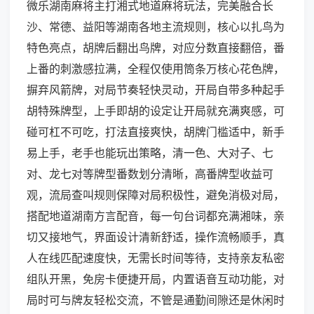
微乐湖南麻将主打湘式地道麻将玩法，完美融合长
沙、常德、益阳等湖南各地主流规则，核心以扎鸟为
特色亮点，胡牌后翻出鸟牌，对应分数直接翻倍，番
上番的刺激感拉满，全程仅使用筒条万核心花色牌，
摒弃风箭牌，对局节奏轻快灵动，开局自带多种起手
胡特殊牌型，上手即胡的设定让开局就充满爽感，可
碰可杠不可吃，打法直接爽快，胡牌门槛适中，新手
易上手，老手也能玩出策略，清一色、大对子、七
对、龙七对等牌型番数划分清晰，高番牌型收益可
观，流局查叫规则保障对局积极性，避免消极对局，
搭配地道湖南方言配音，每一句台词都充满湘味，亲
切又接地气，界面设计清新舒适，操作流畅顺手，真
人在线匹配速度快，无需长时间等待，支持亲友私密
组队开黑，免房卡便捷开局，内置语音互动功能，对
局时可与牌友轻松交流，不管是通勤间隙还是休闲时