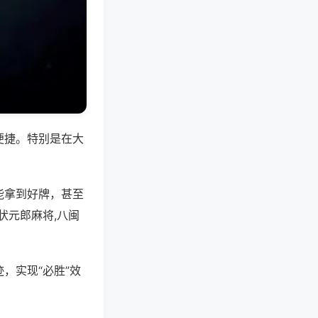
便捷。特别是在大
能拿到好牌，甚至
状元郎麻将,八闽
，实现“必胜”效
。