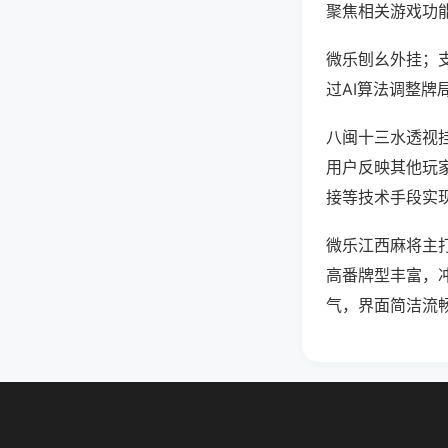
聚焦相关游戏功
微乐刨幺外挂；
过AI算法调整牌
八闽十三水透视挂
用户反映其他玩家
接等技术手段实现
微乐江西麻将主
高番牌型丰富，
气，界面简洁流