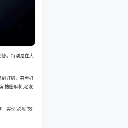
便捷。特别是在大
拿到好牌，甚至好
,搜圈麻将,老友
，实现“必胜”效
。