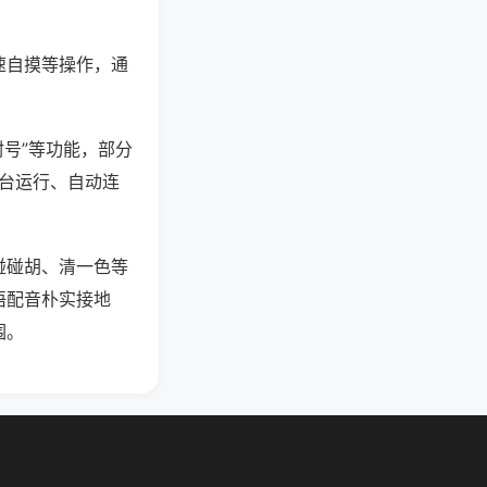
速自摸等操作，通
封号”等功能，部分
后台运行、自动连
碰碰胡、清一色等
语配音朴实接地
围。