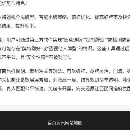
能优势与特色！
支持透视全局牌型、智能出牌策略、暗杠优化、提高好牌率及快
局结果，提升胜率。
；用户可通过第三方软件实现“随意选牌”“控制牌型”“防检测防
可能存在“牌特别好”或“透视他人牌型”的情况。这些工具通过
不平公，且“安全性高”“不被封号”。
打南昌推倒胡、赣州冲关等玩法，可吃碰杠，胡牌灵活，门清、
冲关机制让番数层层累加，刺激感十足，结算规则简单透明。赣
畅，真人匹配公平快速，免房卡开黑，完美还原江西民间搓麻氛
首页
资讯
网站地图