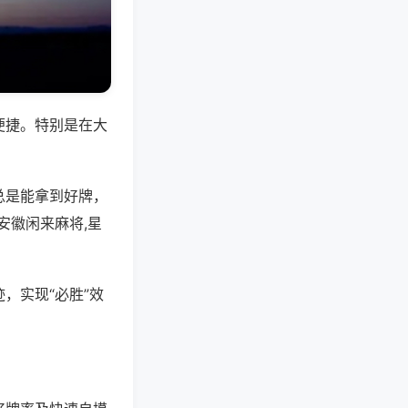
便捷。特别是在大
总是能拿到好牌，
安徽闲来麻将,星
，实现“必胜”效
。