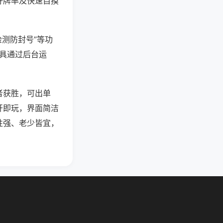
好牌率及快速自摸
检测防封号”等功
工具通过后台运
者获胜，可出单
开即玩，界面简洁
性强、老少皆宜，