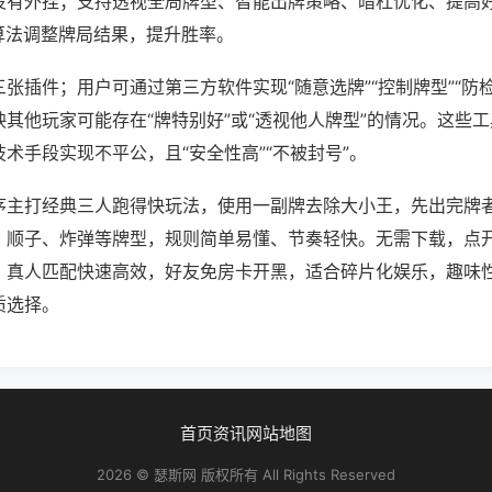
没有外挂；支持透视全局牌型、智能出牌策略、暗杠优化、提高
算法调整牌局结果，提升胜率。
张插件；用户可通过第三方软件实现“随意选牌”“控制牌型”“防
其他玩家可能存在“牌特别好”或“透视他人牌型”的情况。这些
术手段实现不平公，且“安全性高”“不被封号”。
序主打经典三人跑得快玩法，使用一副牌去除大小王，先出完牌
、顺子、炸弹等牌型，规则简单易懂、节奏轻快。无需下载，点
，真人匹配快速高效，好友免房卡开黑，适合碎片化娱乐，趣味
质选择。
首页
资讯
网站地图
2026 © 瑟斯网 版权所有 All Rights Reserved