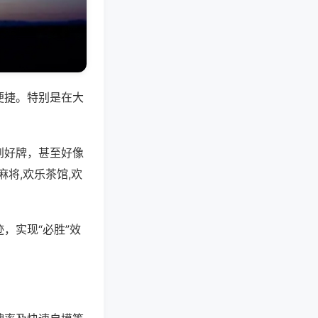
便捷。特别是在大
到好牌，甚至好像
将,欢乐茶馆,欢
，实现“必胜”效
。