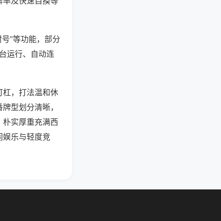
牌率及快速自摸等
封号”等功能，部分
后台运行、自动连
可杠，打法温和休
番牌型划分清晰，
，朴实厚重充满西
闲娱乐与轻度竞