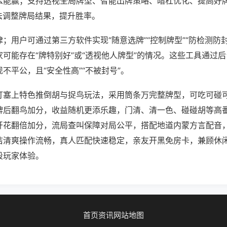
么能赢；支持透视全局牌型、智能出牌策略、暗杠优化、提高好
法调整牌局结果，提升胜率。
；用户可通过第三方软件实现“随意选牌”“控制牌型”“防检测防
可能存在“牌特别好”或“透视他人牌型”的情况。这些工具通过
不平公，且“安全性高”“不被封号”。
打塞上特色推倒胡与捉鸟玩法，采用筒条万完整牌型，可吃可碰
牌后翻鸟加分，收益随机更添乐趣，门清、清一色、碰碰胡等高
开花翻倍加分，流局查叫保障对局公平，搭配地道内蒙方言配音
洁清爽操作流畅，真人匹配快速稳定，亲友开黑免房卡，兼顾休
段玩家体验。
首页
资讯
网站地图