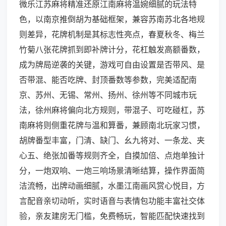
微乐江苏麻将精准还原江南麻将温婉细腻的玩法特
色，以南京推倒胡为基础框架，兼容苏南苏北各地规
则差异，花牌机制是其标志性亮点，春夏秋冬、梅兰
竹菊八张花牌抓到即补牌计分，花杠触发高额番数，
成为牌局逆袭的关键，游戏可自由设置是否带风、是
否带混、能否吃牌、封顶番数等参数，完美适配南
京、苏州、无锡、常州、扬州、徐州等不同城市玩
法，徐州麻将偏向北方规则，带混子、可吃碰杠，苏
南麻将则侧重花牌与温和算番，兼顾南北玩家习惯，
胡牌番型丰富，门清、缺门、幺九将对、一条龙、夹
心五、绝张加番等规则齐全，自摸加倍、点炮单独计
分，一炮双响、一炮三响场景清晰结算，操作界面简
洁流畅，出牌动画细腻，水墨江南画风赏心悦目，方
言配音亲切动听，实时语音与表情包功能丰富社交体
验，亲友建房无门槛，免费畅玩，智能匹配快速找到