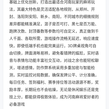
基础上优化创新，打造出最适合河南玩家的麻将玩
法，其最大特色是灵活适配各地规则，从郑州、开
封、洛阳到安阳、新乡、南阳，不同城市的细微规则
差异都能精准满足，混子是否可打、黑七是否万能、
跑牌次数、封顶番数等参数均可自定义，真正做到千
人千面、各取所需，游戏操作流畅无延迟，响应速度
快，即使低端手机也能完美运行，3D牌桌视角可自
由切换，牌面清晰易辨，避免看错牌的尴尬，实时语
音与表情包功能丰富社交互动，对战之余也能轻松聊
天，增进感情，防作弊系统采用多重加密与智能检
测，实时监控对局数据，确保发牌公平、计分准确，
每日任务、签到福利、赛季排位等活动源源不断，奖
励丰厚，长期玩也不会枯燥，无论是休闲娱乐还是竞
技上分，都能获得极致体验，成为河南麻将爱好者的
必备游戏