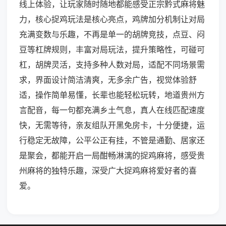
线上体验，让玩家随时随地都能感受正宗黔式麻将魅
力，核心捉鸡玩法是核心亮点，鸡牌加分机制让对局
充满变数与乐趣，不再是单一的胡牌竞技，点豆、闷
豆等杠牌规则，丰富对局玩法，提升策略性，可碰可
杠，胡牌灵活，支持多种人数对局，适配不同场景需
求，界面设计简洁清爽，无多余广告，视觉体验舒
适，操作简单易懂，长辈也能轻松玩转，地道贵州方
言配音，每一句都充满乡土气息，真人在线匹配速度
快，无需等待，亲友组队开黑免房卡，十分便捷，运
行稳定无故障，公平公正有挂，不管是通勤、居家还
是聚会，都能开启一局酣畅淋漓的捉鸡麻将，感受贵
州麻将的独特乐趣，深受广大捉鸡麻将爱好者的喜
爱。