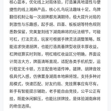
核心蓝本，优化线上对局体验，打造兼具地道性与便
捷性的线上湘麻产品，核心扎鸟玩法趣味十足，鸟牌
翻倍机制让每一次胡牌都充满期待，极大提升对局的
刺激性与乐趣感，起手胡、四喜、板板胡等特色规则
悉数保留，完美复刻线下湖南麻将的玩法细节，可碰
可杠，打法灵活，玩家可根据手牌灵活调整策略，既
能追求快速胡牌，也能打造高番牌型收获丰厚收益，
杠牌结算实时到账，明杠暗杠收益区分明确，界面设
计简洁大方，牌面清晰直观，适配各类手机机型，运
行稳定无卡顿，方言配音地道传神，搓牌、胡牌音效
极具代入感，仿佛置身湖南本地麻将馆，支持多种对
局模式，快速匹配、好友约局、竞技赛事应有尽有，
新手有智能提示辅助，老手能自由竞技，公平公正有
挂，既能休闲解压，也能比拼牌技，是体验湖南麻将
的绝佳选择。