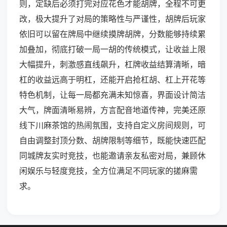
则，定缺后必须打完对应花色才能胡牌，全程不可更
改，极大提升了对局的策略性与严谨性，胡牌后玩家
依旧可以留在牌局中继续摸牌胡牌，分数能够持续累
加叠加，彻底打破一局一胡的传统模式，让收益上限
大幅提升，刺激感直线飙升，杠牌收益结算清晰，暗
杠的收益远高于明杠，还能开启抢杠胡、杠上开花等
特色机制，让每一局都充满未知惊喜，界面设计简洁
大气，牌面清晰易辨，方言配音地道传神，完美还原
线下川麻茶馆的热闹氛围，支持自定义房间规则，可
自由调整封顶分数、胡牌限制等细节，既能快速匹配
同城牌友实时竞技，也能邀请亲友私密对局，兼顾休
闲娱乐与轻度竞技，全方位满足不同玩家的搓麻需
求。